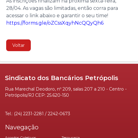
As inscrições finalizam na próxima sexta-feira,
28/04. As vagas são limitadas, então corra para
acessar o link abaixo e garantir o seu time!
https://forms.gle/oZCssXqyhNcQQyQh6
Voltar
Sindicato dos Bancários Petrópolis
Rua Marechal Deodoro, nº 209, salas 207 a 210 - Centro -
Petrópolis/RJ CEP: 25.620-150
Tel.: (24) 2231-2281 / 2242-0673
Navegação
Acordos Coletivos
Tesouraria