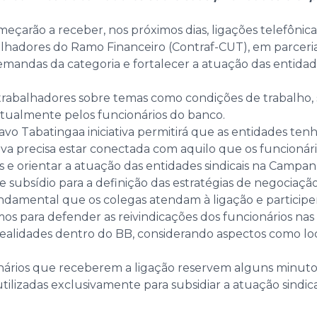
meçarão a receber, nos próximos dias, ligações telefônic
hadores do Ramo Financeiro (Contraf-CUT), em parceria 
emandas da categoria e fortalecer a atuação das entidad
 trabalhadores sobre temas como condições de trabalho, 
s atualmente pelos funcionários do banco.
vo Tabatingaa iniciativa permitirá que as entidades tenh
tiva precisa estar conectada com aquilo que os funcionár
s e orientar a atuação das entidades sindicais na Campan
de subsídio para a definição das estratégias de negocia
undamental que os colegas atendam à ligação e particip
emos para defender as reivindicações dos funcionários na
realidades dentro do BB, considerando aspectos como lo
onários que receberem a ligação reservem alguns minuto
 utilizadas exclusivamente para subsidiar a atuação sind